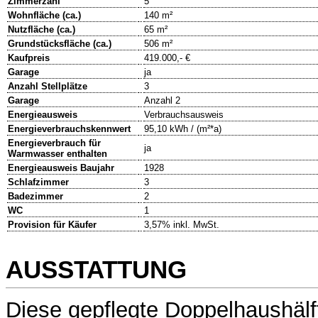
Zimmerzahl
5
Wohnfläche (ca.)
140 m²
Nutzfläche (ca.)
65 m²
Grundstücksfläche (ca.)
506 m²
Kaufpreis
419.000,- €
Garage
ja
Anzahl Stellplätze
3
Garage
Anzahl 2
Energieausweis
Verbrauchsausweis
Energieverbrauchskennwert
95,10 kWh / (m²*a)
Energieverbrauch für
ja
Warmwasser enthalten
Energieausweis Baujahr
1928
Schlafzimmer
3
Badezimmer
2
WC
1
Provision für Käufer
3,57% inkl. MwSt.
AUSSTATTUNG
Diese gepflegte Doppelhaushälft