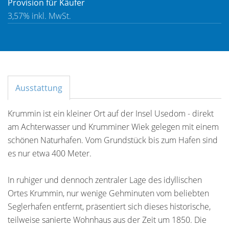
Provision für Käufer
3,57% inkl. MwSt.
Ausstattung
Krummin ist ein kleiner Ort auf der Insel Usedom - direkt
am Achterwasser und Krumminer Wiek gelegen mit einem
schönen Naturhafen. Vom Grundstück bis zum Hafen sind
es nur etwa 400 Meter.
In ruhiger und dennoch zentraler Lage des idyllischen
Ortes Krummin, nur wenige Gehminuten vom beliebten
Seglerhafen entfernt, präsentiert sich dieses historische,
teilweise sanierte Wohnhaus aus der Zeit um 1850. Die