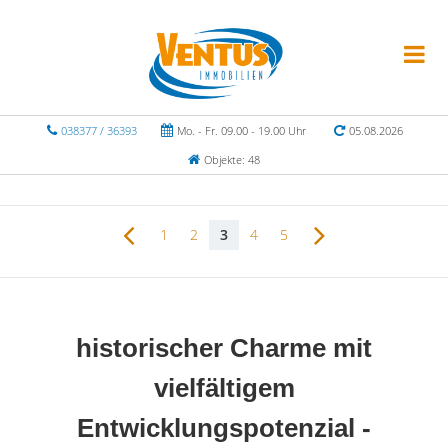
038377 / 36393
Mo. - Fr. 09.00 - 19.00 Uhr
05.08.2026
Objekte: 48
1
2
3
4
5
historischer Charme mit
vielfältigem
Entwicklungspotenzial -