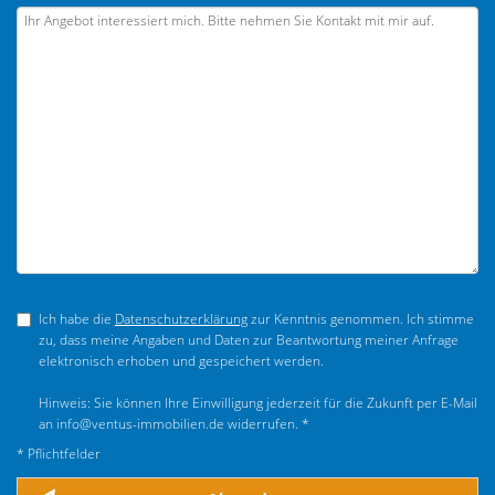
Ich habe die
Datenschutzerklärung
zur Kenntnis genommen. Ich stimme
zu, dass meine Angaben und Daten zur Beantwortung meiner Anfrage
elektronisch erhoben und gespeichert werden.
Hinweis: Sie können Ihre Einwilligung jederzeit für die Zukunft per E-Mail
an info@ventus-immobilien.de widerrufen. *
* Pflichtfelder