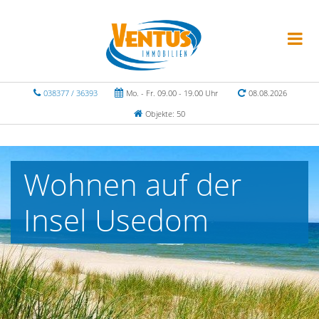
038377 / 36393
Mo. - Fr. 09.00 - 19.00 Uhr
08.08.2026
Objekte: 50
Wohnen auf der
Insel Usedom