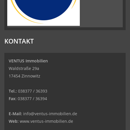
KONTAKT
VENTUS Immobilien
Waldstraße 29a
17454 Zinnowitz
Tel.:
038377 / 36393
Fax:
038377 / 36394
E-Mail:
info@ventus-immobilien.de
Web:
www.ventus-immobilien.de