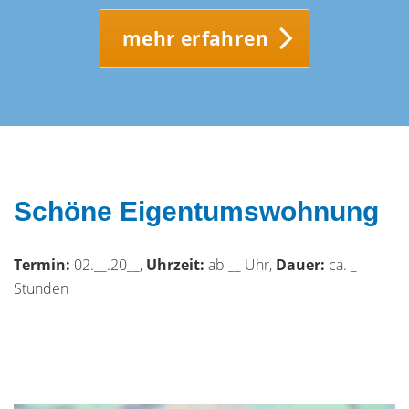
mehr erfahren
Schöne Eigentumswohnung
Termin:
02.__.20__,
Uhrzeit:
ab __ Uhr,
Dauer:
ca. _
Stunden