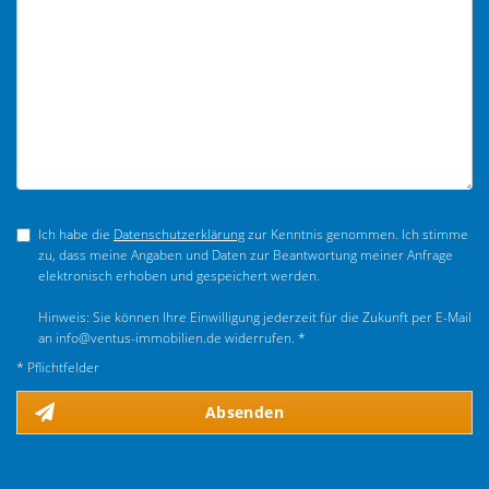
Ich habe die
Datenschutzerklärung
zur Kenntnis genommen. Ich stimme
zu, dass meine Angaben und Daten zur Beantwortung meiner Anfrage
elektronisch erhoben und gespeichert werden.
Hinweis: Sie können Ihre Einwilligung jederzeit für die Zukunft per E-Mail
an info@ventus-immobilien.de widerrufen. *
* Pflichtfelder
Absenden