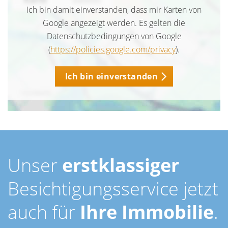
Ich bin damit einverstanden, dass mir Karten von
Google angezeigt werden. Es gelten die
Datenschutzbedingungen von Google
(
https://policies.google.com/privacy
).
Ich bin einverstanden
Unser
erstklassiger
Besichtigungsservice jetzt
auch für
Ihre Immobilie
.