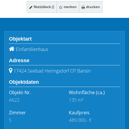
Notizblock (
)
merken
drucken
Objektart
Einfamilienhaus
Adresse
17424 Seebad Heringsdorf OT Bansin
Objektdaten
Objekt-Nr.
Wohnfläche
(ca.)
A622
135 m²
Zimmer
Kaufpreis
5
489.000,- €