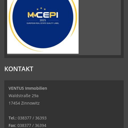
KONTAKT
VENTUS Immobilien
Waldstraße 29a
17454 Zinnowitz
Tel.:
038377 / 36393
Fax:
038377 / 36394