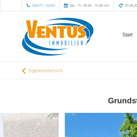
038377 / 36393
Mo. - Fr. 09.00 - 19.00 Uhr
07.08.2
Start
Ergebnisübersicht
Grundst