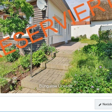
Bungalow Ückeritz
Notizbl