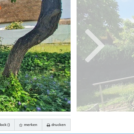
ock (
)
merken
drucken