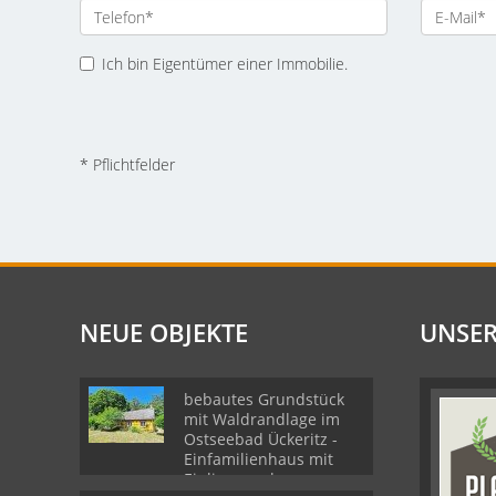
Ich bin Eigentümer einer Immobilie.
* Pflichtfelder
NEUE OBJEKTE
UNSER
bebautes Grundstück
mit Waldrandlage im
Ostseebad Ückeritz -
Einfamilienhaus mit
Einliegerwohnung